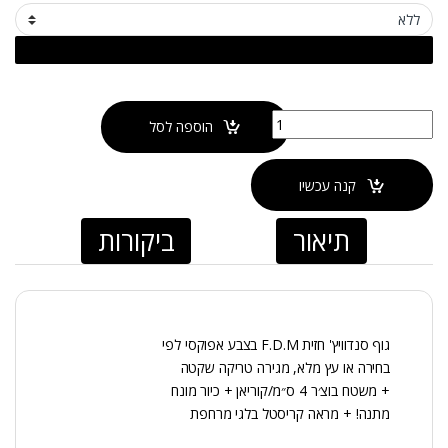
כמות של ארון אמבטיה מחורץ דגם אלט
הוספה לסל
קנה עכשיו
תיאור
ביקורות
גוף סנדוויץ' חזית F.D.M בצבע אפוקסי לפי
בחירה או עץ מלא, מגירה טריקה שקטה
+ משטח בוצ׳ר 4 ס״מ/קוריאן + כיור מונח
מתנה! + מראה קריסטל בלגי מרחפת