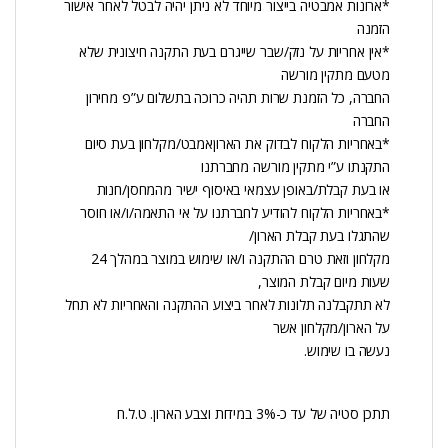
*ארונות אמבטיה בייצור מיוחד לא ניתן יהיה לבטל לאחר אישור
הזמנה
*אין אחריות על נזק/שבר שייגרם בעת התקנה חיצונית שלא
מטעם מתקין מורשה
החברה, כל הזמנת שרות תהיה כרוכה בתשלום ע”פ מחירון
החברה
*באחריות הלקוח לבדוק את הארוןאמבט/מקלחון בעת סיום
התקנתו ע”י מתקין מורשה מחברתנו
או בעת קבלת/באופן עצמאי באיסוף ישיר מהמחסן/חנות
*באחריות הלקוח להודיע לחברתנו על אי התאמה/ו/או חוסר
שהתגלו בעת קבלת הארון/
מקלחון וזאת טרם ההתקנה ו/או שימוש במוצר במהלך 24
שעות מיום קבלת המוצר,
לא תתקבלנה תלונות לאחר ביצוע ההתקנה והאחריות לא תחל
על הארון/מקלחון אשר
נעשה בו שימוש.
תתכן סטיה של עד כ-3% במידות וצבע הארון. ט.ל.ח