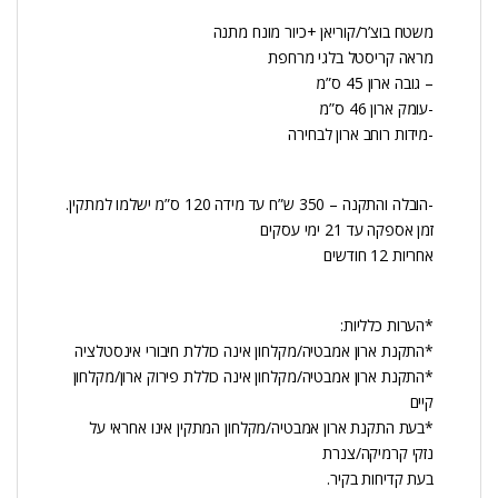
משטח בוצ’ר/קוריאן +כיור מונח מתנה
מראה קריסטל בלגי מרחפת
– גובה ארון 45 ס”מ
-עומק ארון 46 ס”מ
-מידות רוחב ארון לבחירה
-הובלה והתקנה – 350 ש”ח עד מידה 120 ס”מ ישלמו למתקין.
זמן אספקה עד 21 ימי עסקים
אחריות 12 חודשים
*הערות כלליות:
*התקנת ארון אמבטיה/מקלחון אינה כוללת חיבורי אינסטלציה
*התקנת ארון אמבטיה/מקלחון אינה כוללת פירוק ארון/מקלחון
קיים
*בעת התקנת ארון אמבטיה/מקלחון המתקין אינו אחראי על
נזקי קרמיקה/צנרת
בעת קדיחות בקיר.