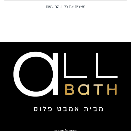
מציגים את כל ⁦4⁩ התוצאות