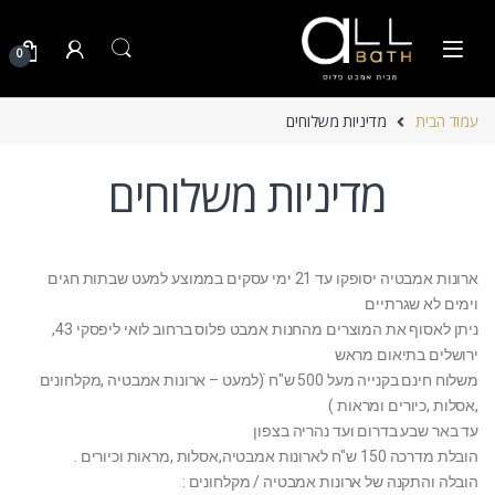
Skip to navigatio
Skip to conten
0
עמוד הבית
מדיניות משלוחים
מדיניות משלוחים
ארונות אמבטיה יסופקו עד 21 ימי עסקים בממוצע למעט שבתות חגים
וימים לא שגרתיים
ניתן לאסוף את המוצרים מהחנות אמבט פלוס ברחוב לואי ליפסקי 43,
ירושלים בתיאום מראש
משלוח חינם בקנייה מעל 500 ש"ח ׁׁ(למעט – ארונות אמבטיה ,מקלחונים
,אסלות ,כיורים ומראות )
עד באר שבע בדרום ועד נהריה בצפון
הובלת מדרכה 150 ש"ח לארונות אמבטיה,אסלות ,מראות וכיורים .
הובלה והתקנה של ארונות אמבטיה / מקלחונים :