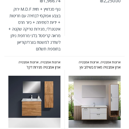
₪
1,966.74
₪
2,250.00
גוף סנדוויץ + חזית M.D.F ירוק
בצבע אפוקסי לבחירה עם חריטות
+ ידיות לפתיחה + כיור חרס
אינטגרלי, מגירות טריקה שקטה +
מראה קריסטל בלגי מרחפת ניתן
לשדרג למשטח בוצ'ר/קוריאן
בתוספת תשלום
ארונות אמבטיה
,
ארונות אמבטיה
ארונות אמבטיה
,
ארונות אמבטיה
מעוצבים
,
ארונות אמבטיה מרחפים
,
מעוצבים
,
ארונות אמבטיה מרחפים
,
ארון אמבטיה מארס בשילוב עץ
ארון אמבטיה מגירות דקל
ארונות שירות
ארונות שירות