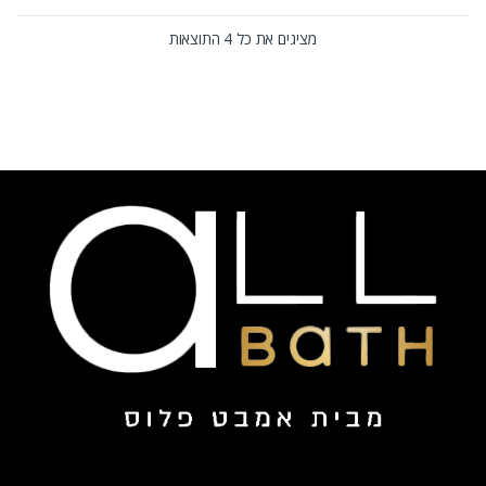
מציגים את כל ⁦4⁩ התוצאות