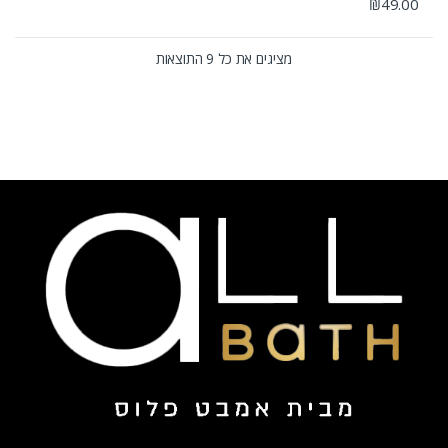
₪
49.00
מציגים את כל ⁦9⁩ התוצאות