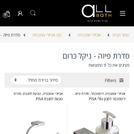
Skip to navigatio
Skip to conten
0
עמוד הבית
אביזרי אמבטיה
סט אביזרי אמבטיה
סדרת פיזה - 
סדרת פיזה - ניקל כרום
מציגים את כל ⁦9⁩ התוצאות
Filters
אביזרי אמבטיה
,
דיספנסר
,
סדרת פיזה -
אביזרי אמבטיה
,
טבעת למגבת
,
סדרת
ניקל כרום
פיזה - ניקל כרום
דיספנסר לסבון נוזלי PISA
טבעת למגבת PISA