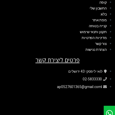
קופה
החשבון שלי
בלוג
מפת אתר
קנייה בטוחה
תקנון ותנאי שימוש
מדיניות הפרטיות
צור קשר
הצהרת נגישות
פרטים ליצירת קשר
לואי ליפסקי 43 ירושלים
02-5833330
ap0527601365@gmail.coml