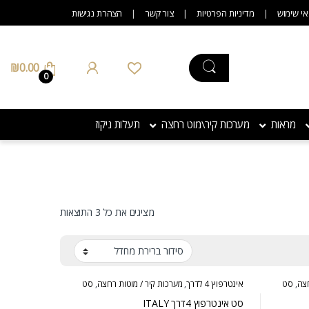
אי שימוש
מדיניות הפרטיות
צור קשר
הצהרת נגישות
₪
0.00
0
מראות
מערכות קיר\מוט רחצה
תעלות ניקוז
מציגים את כל ⁦3⁩ התוצאות
חצה
,
סט
אינטרפוץ 4 לדרך
,
מערכות קיר / מוטות רחצה
,
סט
אינטרפוץ
סט אינטרפוץ 4דרך ITALY