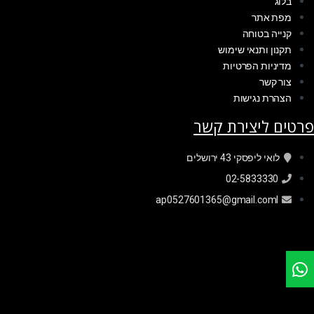
בלוג
מפת אתר
קנייה בטוחה
תקנון ותנאי שימוש
מדיניות הפרטיות
צור קשר
הצהרת נגישות
פרטים ליצירת קשר
לואי ליפסקי 43 ירושלים
02-5833330
ap0527601365@gmail.coml