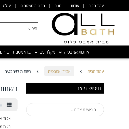
Skip to navigatio
Skip to conten
עמוד הבית
אודות
חנות
מדיניות משלוחים
עגלה
Search for:
ארונות אמבטיה
מקלחונים
ברזי מטבח
ברזים
עמוד הבית
אביזרי אמבטיה
רשתות לאמבטיה
רשתות
חיפוש מוצר
חיפוש עבור:
אביזרי 
רשת מלבנית .5