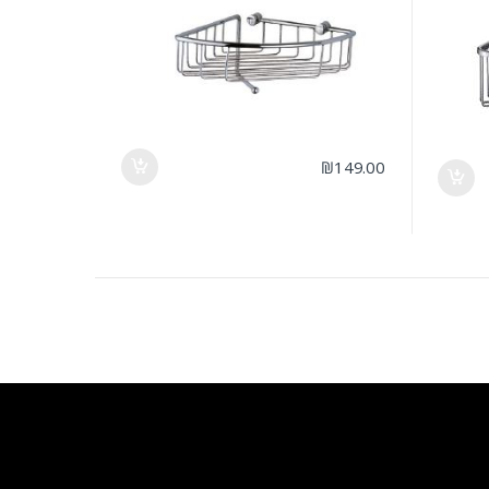
₪
149.00