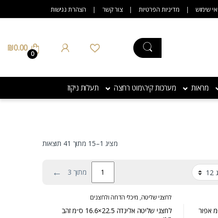
אי שימוש
מדיניות הפרטיות
צור קשר
הצהרת נגישות
₪
0.00
0
מראות
מערכות קיר\מוט רחצה
תעלות ניקוז
מציג 1–15 מתוך 41 תוצאות
←
מתוך 3
לחצני שליטה
,
מיכלי הדחה ולחצנים
לחצני שליטה אלינדה 22.5×16.6 ס״מ זהב