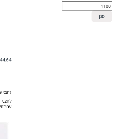
סנן
44.64
לחצני ש
עם לחצן