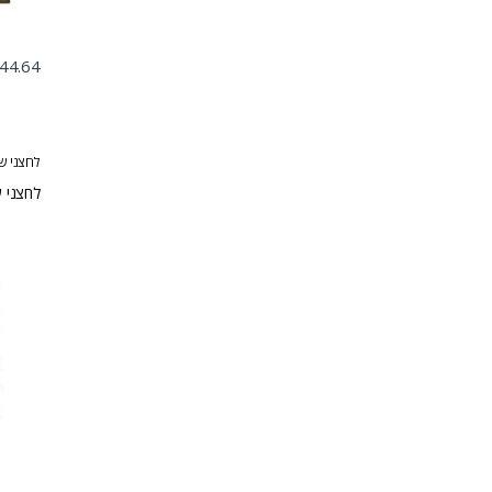
44.64
לחצני ש
לחצני שליטה מ