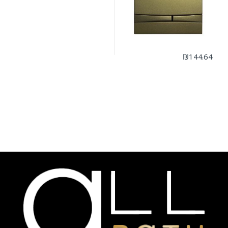
₪
144.64