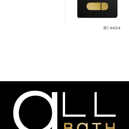
₪
144.64