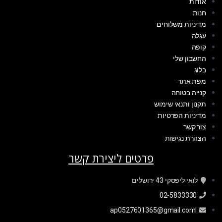
אודות
חנות
מדיניות משלוחים
עגלה
קופה
החשבון שלי
בלוג
מפת אתר
קנייה בטוחה
תקנון ותנאי שימוש
מדיניות הפרטיות
צור קשר
הצהרת נגישות
פרטים ליצירת קשר
לואי ליפסקי 43 ירושלים
02-5833330
ap0527601365@gmail.coml