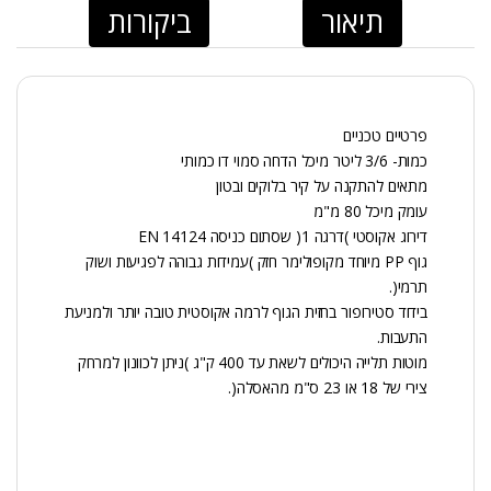
תיאור
ביקורות
פרטיים טכניים
כמות- 3/6 ליטר מיכל הדחה סמוי דו כמותי
מתאים להתקנה על קיר בלוקים ובטון
עומק מיכל 80 מ"מ
דירוג אקוסטי )דרגה 1( שסתום כניסה EN 14124
גוף PP מיוחד מקופולימר חזק )עמידות גבוהה לפגיעות ושוק
תרמי(.
בידוד סטירופור בחזית הגוף לרמה אקוסטית טובה יותר ולמניעת
התעבות.
מוטות תלייה היכולים לשאת עד 400 ק"ג )ניתן לכוונון למרחק
צירי של 18 או 23 ס"מ מהאסלה(.