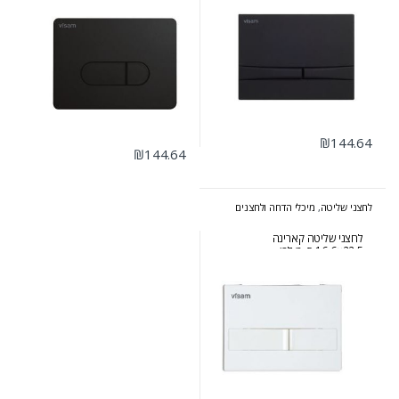
₪
144.64
₪
144.64
לחצני שליטה
,
מיכלי הדחה ולחצנים
לחצני שליטה קארינה
22.5×16.6 ס״מ לבן