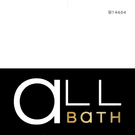
₪
144.64