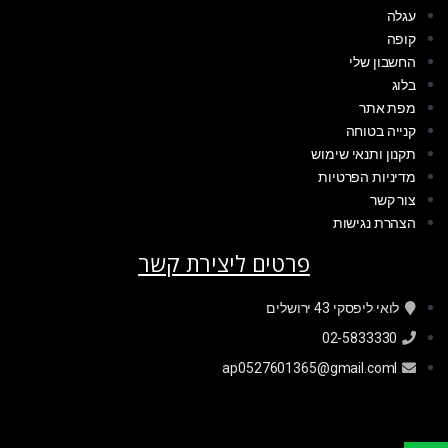
עגלה
קופה
החשבון שלי
בלוג
מפת אתר
קנייה בטוחה
תקנון ותנאי שימוש
מדיניות הפרטיות
צור קשר
הצהרת נגישות
פרטים ליצירת קשר
לואי ליפסקי 43 ירושלים
02-5833330
ap0527601365@gmail.coml