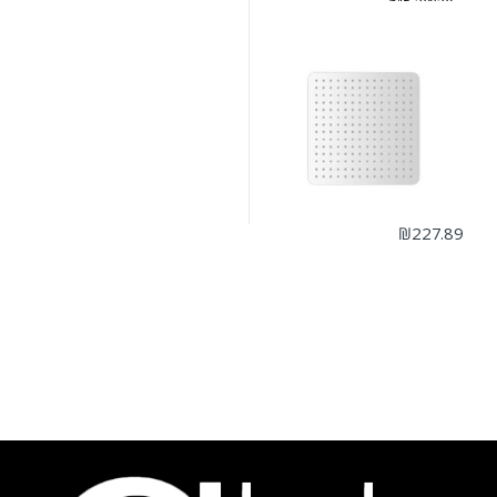
30X30 ס"מ
₪
227.89