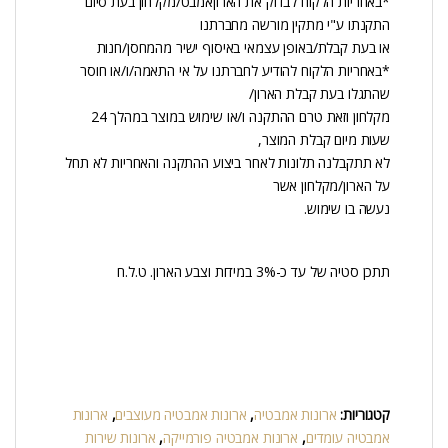
*באחריות הלקוח לבדוק את הארוןאמבט/מקלחון בעת סיום
התקנתו ע"י מתקין מורשה מחברתנו
או בעת קבלת/באופן עצמאי באיסוף ישיר מהמחסן/חנות
*באחריות הלקוח להודיע לחברתנו על אי התאמה/ו/או חוסר
שהתגלו בעת קבלת הארון/
מקלחון וזאת טרם ההתקנה ו/או שימוש במוצר במהלך 24
שעות מיום קבלת המוצר,
לא תתקבלנה תלונות לאחר ביצוע ההתקנה והאחריות לא תחל
על הארון/מקלחון אשר
נעשה בו שימוש.
תתכן סטיה של עד כ-3% במידות וצבע הארון. ט.ל.ח
קטגוריות:
ארונות אמבטיה
,
ארונות אמבטיה מעוצבים
,
ארונות
אמבטיה עומדים
,
ארונות אמבטיה פורמייקה
,
ארונות שירות