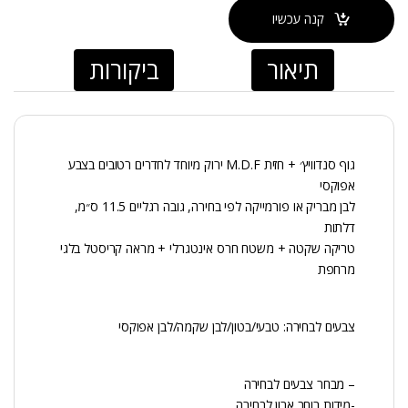
קנה עכשיו
תיאור
ביקורות
גוף סנדוויץ׳ + חזית M.D.F ירוק מיוחד לחדרים רטובים בצבע
אפוקסי
לבן מבריק או פורמייקה לפי בחירה, גובה רגליים 11.5 ס״מ,
דלתות
טריקה שקטה + משטח חרס אינטגרלי + מראה קריסטל בלגי
מרחפת
צבעים לבחירה: טבעי/בטון/לבן שקמה/לבן אפוקסי
– מבחר צבעים לבחירה
-מידות רוחב ארון לבחירה