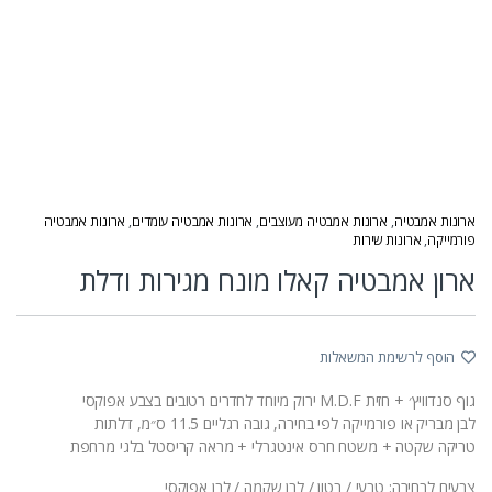
ארונות אמבטיה
,
ארונות אמבטיה מעוצבים
,
ארונות אמבטיה עומדים
,
ארונות אמבטיה
פורמייקה
,
ארונות שירות
ארון אמבטיה קאלו מונח מגירות ודלת
הוסף לרשימת המשאלות
גוף סנדוויץ׳ + חזית M.D.F ירוק מיוחד לחדרים רטובים בצבע אפוקסי
לבן מבריק או פורמייקה לפי בחירה, גובה רגליים 11.5 ס״מ, דלתות
טריקה שקטה + משטח חרס אינטגרלי + מראה קריסטל בלגי מרחפת
צבעים לבחירה: טבעי / בטון / לבן שקמה / לבן אפוקסי