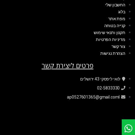
החשבון שלי
בלוג
מפת אתר
קנייה בטוחה
תקנון ותנאי שימוש
מדיניות הפרטיות
צור קשר
הצהרת נגישות
פרטים ליצירת קשר
לואי ליפסקי 43 ירושלים
02-5833330
ap0527601365@gmail.coml