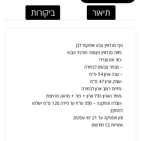
תיאור
ביקורות
גוף סנדוויץ צבע אפוקסי לבן
-חזית סנדוויץ מצופה פורניר טבעי
-כיור אינטגרלי
– מבחר צבעים לבחירה
– גובה ארון 54 ס"מ
-עומק ארון 47 ס"מ
-מידות רוחב ארון לבחירה
-מחיר הארון כולל ארון + כיור + מראה מרחפת
-הובלה והתקנה – 350 ש"ח עד מידה 120 ס"מ ישלמו
למתקין.
זמן אספקה עד 21 ימי עסקים
אחריות 12 חודשים