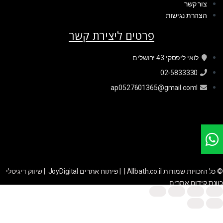
צור קשר
הצהרת נגישות
פרטים ליצירת קשר
לואי ליפסקי 43 ירושלים
02-5833330
ap0527601365@gmail.coml
© כל הזכויות שמורות Allbath.co.il | |
פיתוח אתרים JoyDigital
|
שיווק דיגיטלי
כוונת קידום אתרים