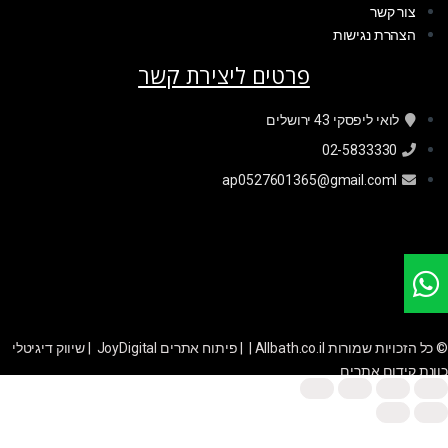
צור קשר
הצהרת נגישות
פרטים ליצירת קשר
לואי ליפסקי 43 ירושלים
02-5833330
ap0527601365@gmail.coml
© כל הזכויות שמורות Allbath.co.il | |
פיתוח אתרים JoyDigital
|
שיווק דיגיטלי
כוונת קידום אתרים