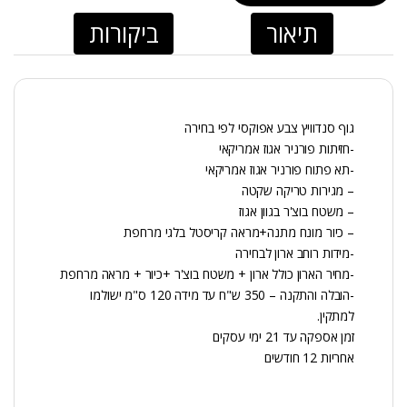
תיאור
ביקורות
גוף סנדוויץ צבע אפוקסי לפי בחירה
-חזיתות פורניר אגוז אמריקאי
-תא פתוח פורניר אגוז אמריקאי
– מגירות טריקה שקטה
– משטח בוצ'ר בגוון אגוז
– כיור מונח מתנה+מראה קריסטל בלגי מרחפת
-מידות רוחב ארון לבחירה
-מחיר הארון כולל ארון + משטח בוצ'ר +כיור + מראה מרחפת
-הובלה והתקנה – 350 ש"ח עד מידה 120 ס"מ ישולמו
למתקין.
זמן אספקה עד 21 ימי עסקים
אחריות 12 חודשים