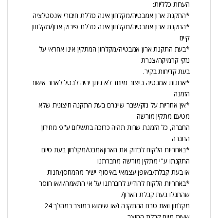
הערות כלליות:
*התקנת ארון אמבטיה/מקלחון אינה כוללת חיבורי אינסטלציה
*התקנת ארון אמבטיה/מקלחון אינה כוללת פירוק ארון/מקלחון
קיים
*בעת התקנת ארון אמבטיה/מקלחון המתקין אינו אחראי על
נזקי קרמיקה/צנרת
בעת קדיחות בקיר.
*ארונות אמבטיה בייצור מיוחד לא ניתן יהיה לבטל לאחר אישור
הזמנה
*אין אחריות על נזק/שבר שייגרם בעת התקנה חיצונית שלא
מטעם מתקין מורשה
החברה, כל הזמנת שרות תהיה כרוכה בתשלום ע"פ מחירון
החברה
*באחריות הלקוח לבדוק את הארוןאמבט/מקלחון בעת סיום
התקנתו ע"י מתקין מורשה מחברתנו
או בעת קבלת/באופן עצמאי באיסוף ישיר מהמחסן/חנות
*באחריות הלקוח להודיע לחברתנו על אי התאמה/ו/או חוסר
שהתגלו בעת קבלת הארון/
מקלחון וזאת טרם ההתקנה ו/או שימוש במוצר במהלך 24
שעות מיום קבלת המוצר,