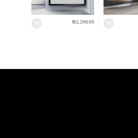
₪
2,290.00