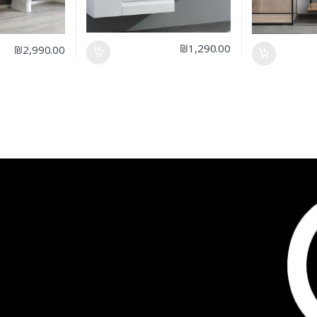
₪
1,290.00
₪
2,990.00