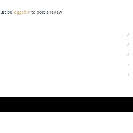
ust be
logged in
to post a review.
0
0
0
0
0