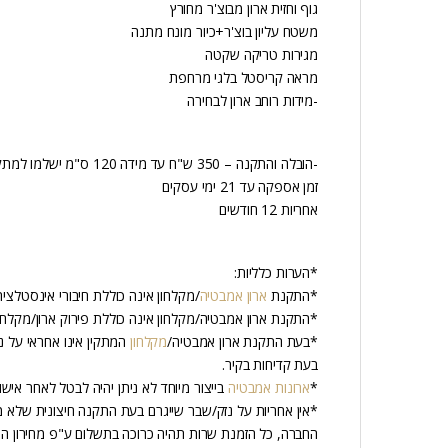
גוף וחזית ארון מבוצ'ר מחורץ
משטח עליון בוצ'ר+כיור מונח מתנה
מגירות טריקה שקטה
מראה קריסטל בלגי מרחפת
-מידות רוחב ארון לבחירה
-הובלה והתקנה – 350 ש"ח עד מידה 120 ס"מ ישלמו למתקין.
זמן אספקה עד 21 ימי עסקים
אחריות 12 חודשים
*הערות כלליות:
*התקנת
ארון אמבטיה
/מקלחון אינה כוללת חיבורי אינסטלציה
*התקנת ארון אמבטיה/מקלחון אינה כוללת פירוק ארון/מקלחון
*בעת התקנת ארון אמבטיה/
מקלחון
המתקין אינו אחראי על נ
בעת קדיחות בקיר.
*
ארונות אמבטיה
בייצור מיוחד לא ניתן יהיה לבטל לאחר אישו
*אין אחריות על נזק/שבר שייגרם בעת התקנה חיצונית שלא 
החברה, כל הזמנת שרות תהיה כרוכה בתשלום ע"פ מחירון ה