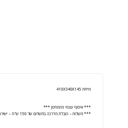
מידות 410X340X145
*** איסוף עצמי מהמחסן ***
*** משלוח – הובלת מדרכה בתשלום של 150 ש"ח – ישירות למוביל ***