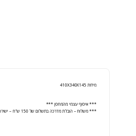
מידות 410X340X145
*** איסוף עצמי מהמחסן ***
*** משלוח – הובלת מדרכה בתשלום של 150 ש"ח – ישירות למוביל ***