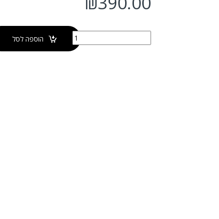
₪
390.00
כמות של כיור מונח לבן-מט TERRA
הוספה לסל