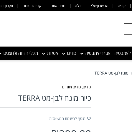
קופה
החשבון שלי
בלוג
מפת אתר
קנייה בטוחה
תקנון ותנ
 לאמבטיה
אביזרי אמבטיה
כיורים
אסלות
מיכלי הדחה ולחצנים
ר מונח לבן-מט TERRA
כיורים
,
כיורים מונחים
כיור מונח לבן-מט TERRA
הוסף לרשימת המשאלות