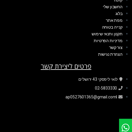
קופה
החשבון שלי
בלוג
מפת אתר
קנייה בטוחה
תקנון ותנאי שימוש
מדיניות הפרטיות
צור קשר
הצהרת נגישות
פרטים ליצירת קשר
לואי ליפסקי 43 ירושלים
02-5833330
ap0527601365@gmail.coml