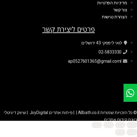
מדיניות הפרטיות
צור קשר
הצהרת נגישות
פרטים ליצירת קשר
לואי ליפסקי 43 ירושלים
02-5833330
ap0527601365@gmail.coml
© כל הזכויות שמורות Allbath.co.il | |
פיתוח אתרים JoyDigital
|
שיווק דיגיטלי
כוונת קידום אתרים