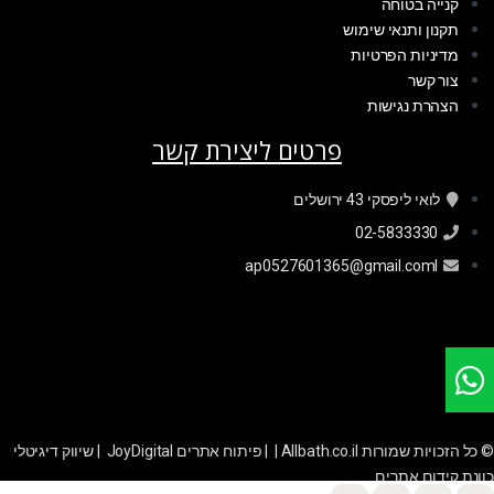
קנייה בטוחה
תקנון ותנאי שימוש
מדיניות הפרטיות
צור קשר
הצהרת נגישות
פרטים ליצירת קשר
לואי ליפסקי 43 ירושלים
02-5833330
ap0527601365@gmail.coml
© כל הזכויות שמורות Allbath.co.il | |
פיתוח אתרים JoyDigital
|
שיווק דיגיטלי
כוונת קידום אתרים