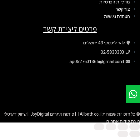
מדיניות הפרטיות
צור קשר
הצהרת נגישות
פרטים ליצירת קשר
לואי ליפסקי 43 ירושלים
02-5833330
ap0527601365@gmail.coml
© כל הזכויות שמורות Allbath.co.il | |
פיתוח אתרים JoyDigital
|
שיווק דיגיטלי
כוונת קידום אתרים