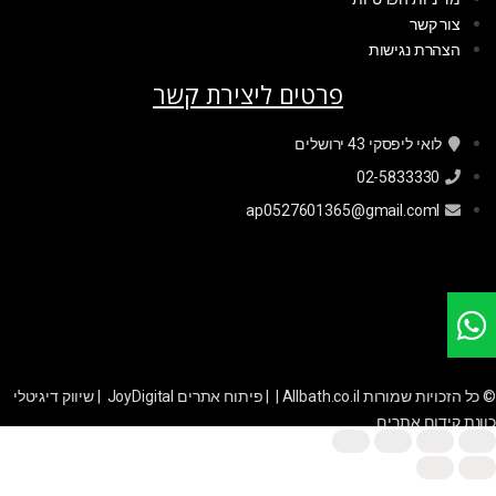
צור קשר
הצהרת נגישות
פרטים ליצירת קשר
לואי ליפסקי 43 ירושלים
02-5833330
ap0527601365@gmail.coml
© כל הזכויות שמורות Allbath.co.il | |
פיתוח אתרים JoyDigital
|
שיווק דיגיטלי
כוונת קידום אתרים