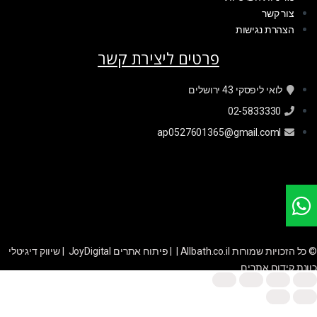
צור קשר
הצהרת נגישות
פרטים ליצירת קשר
לואי ליפסקי 43 ירושלים
02-5833330
ap0527601365@gmail.coml
© כל הזכויות שמורות Allbath.co.il | |
פיתוח אתרים JoyDigital
|
שיווק דיגיטלי
כוונת קידום אתרים