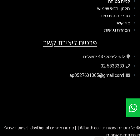
קנייה בטוחה
תקנון ותנאי שימוש
מדיניות הפרטיות
צור קשר
הצהרת נגישות
פרטים ליצירת קשר
לואי ליפסקי 43 ירושלים
02-5833330
ap0527601365@gmail.coml
© כל הזכויות שמורות Allbath.co.il | |
פיתוח אתרים JoyDigital
|
שיווק דיגיטלי
כוונת קידום אתרים