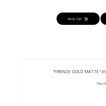
קנה עכשיו
FIREN”
You m