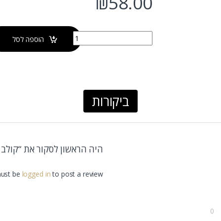
₪
58.00
כמות של קולב זוגי FIRENZE GOLD MATTE
הוספה לסל
ביקורות
היה הראשון לסקור את “קולב זוגי ZE GOLD MATTE
ust be
logged in
to post a review.
0