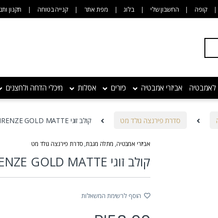
קופה
החשבון שלי
בלוג
מפת אתר
קנייה בטוחה
תקנון ותנ
 לאמבטיה
אביזרי אמבטיה
כיורים
אסלות
מיכלי הדחה ולחצנים
סדרת פירנצה גולד מט
קולב זוגי FIRENZE GOLD MATTE
אביזרי אמבטיה
,
מתלה מגבת
,
סדרת פירנצה גולד מט
קולב זוגי FIRENZE GOLD MATTE
הוסף לרשימת המשאלות