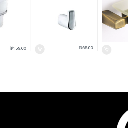
₪
68.00
₪
159.00