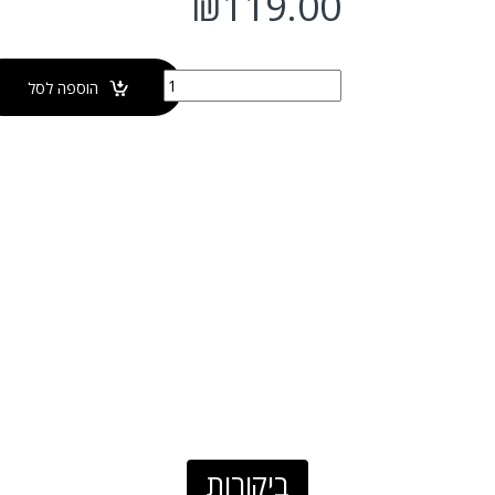
₪
119.00
כמות של דיספנסר לסבון נוזלי NAPOLI BLACK
הוספה לסל
ביקורות