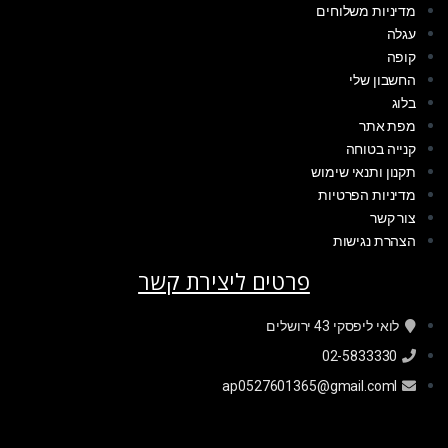
מדיניות משלוחים
עגלה
קופה
החשבון שלי
בלוג
מפת אתר
קנייה בטוחה
תקנון ותנאי שימוש
מדיניות הפרטיות
צור קשר
הצהרת נגישות
פרטים ליצירת קשר
לואי ליפסקי 43 ירושלים
02-5833330
ap0527601365@gmail.coml