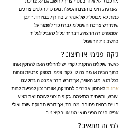
מורכבת ולא זולה. בנוסף צריך לחשוב גם על צריכת
האנרגיה, חימום המים והפעלת מערכות הג'טים צורכים
כמות לא מבוטלת של אנרגיה. בחורף, במיוחד, ייתכן
שתידרש צריכת חשמל מוגברת כדי לשמור על
הטמפרטורה הרצויה. דבר זה עלול להוביל לעלייה
בחשבונות החשמל.
ג'קוזי פנימי או חיצוני?
כאשר שוקלים התקנת ג'קוזי, יש להחליט האם להתקין אותו
בתוך הבית או מחוצה לו. ג'קוזי פנימי מספק פרטיות ונוחות
בכל תנאי מזג האוויר, אך דורש חדר אמבטיה גדול עם
ארונות
לאחסון אביזרים לתחזוקה, אוורור נכון למניעת לחות
ועובש, ותשתית מתאימה. ג'קוזי חיצוני לעומת זאת מציע
חוויית רחצה פתוחה ומרווחת, אך דורש תחזוקה שונה ואולי
אפילו הגנה מפני תנאי מזג אוויר קיצוניים.
למי זה מתאים?