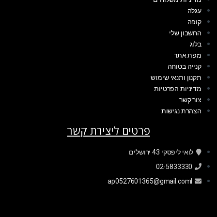
עגלה
קופה
החשבון שלי
בלוג
מפת אתר
קנייה בטוחה
תקנון ותנאי שימוש
מדיניות הפרטיות
צור קשר
הצהרת נגישות
פרטים ליצירת קשר
לואי ליפסקי 43 ירושלים
02-5833330
ap0527601365@gmail.coml