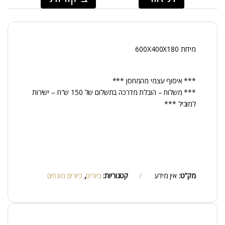
מידות 600X400X180
*** איסוף עצמי מהמחסן ***
*** משלוח – הובלת מדרכה בתשלום של 150 ש"ח – ישירות
למוביל ***
מק"ט:
אין מידע
קטגוריות:
כיורים
,
כיורים מונחים