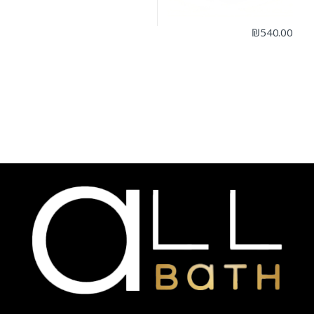
₪
540.00