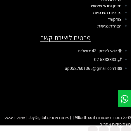
תקנון ותנאי שימוש
מדיניות הפרטיות
צור קשר
הצהרת נגישות
פרטים ליצירת קשר
לואי ליפסקי 43 ירושלים
02-5833330
ap0527601365@gmail.coml
© כל הזכויות שמורות Allbath.co.il | |
פיתוח אתרים JoyDigital
|
שיווק דיגיטלי
כוונת קידום אתרים