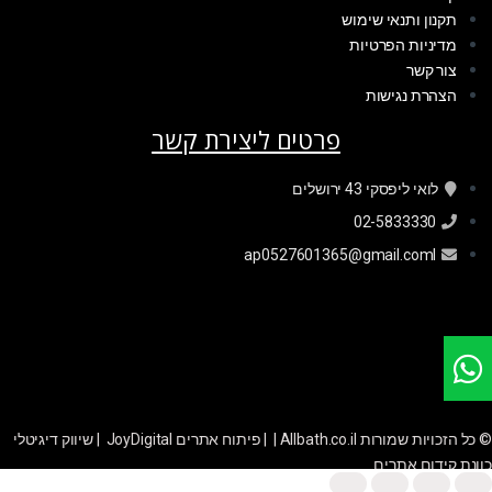
תקנון ותנאי שימוש
מדיניות הפרטיות
צור קשר
הצהרת נגישות
פרטים ליצירת קשר
לואי ליפסקי 43 ירושלים
02-5833330
ap0527601365@gmail.coml
© כל הזכויות שמורות Allbath.co.il | |
פיתוח אתרים JoyDigital
|
שיווק דיגיטלי
כוונת קידום אתרים