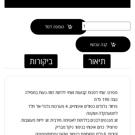
כמות של מקלחון פינתי הזזה SPIRIT
הוספה לסל
קנה עכשיו
תיאור
ביקורות
מפרט: שתי דפנות קבועות ושתי דלתות הזזה נעות במסילה
גובה 190 ס"מ
פרזול: גלגלים כפולים איכותיים, 4 מערכות גלגלי אל חלד
לתנועהקלה ושקטה
זוג מגנטים לבנים בדלתות לאטימה מירבית. זוג ידיות מעוצבות.
פרופיל: כרום איכותי בגימור ניקל מבריק
זכוכית: 6 מ”מ מחוסמת בגימור שקוף /פסים/פפיטה