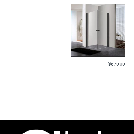
BLACK
₪
870.00