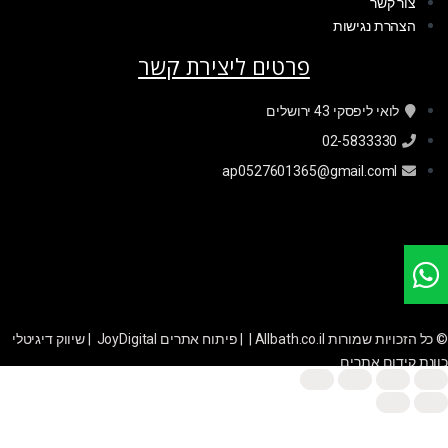
צור קשר
הצהרת נגישות
פרטים ליצירת קשר
לואי ליפסקי 43 ירושלים
02-5833330
ap0527601365@gmail.coml
© כל הזכויות שמורות Allbath.co.il | |
פיתוח אתרים JoyDigital
|
שיווק דיגיטלי
כוונת קידום אתרים