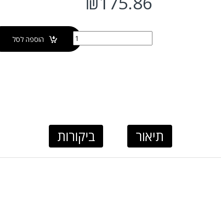
₪
175.86
כמות של ראש מקלחת נירוסטה עגול Ø25 ס"מ
הוספה לסל
תיאור
ביקורות