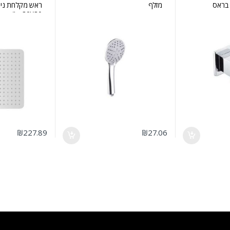
 בראס
מזלף
ראש מקלחת ניר
30X30 ס"מ
₪
227.89
₪
27.06