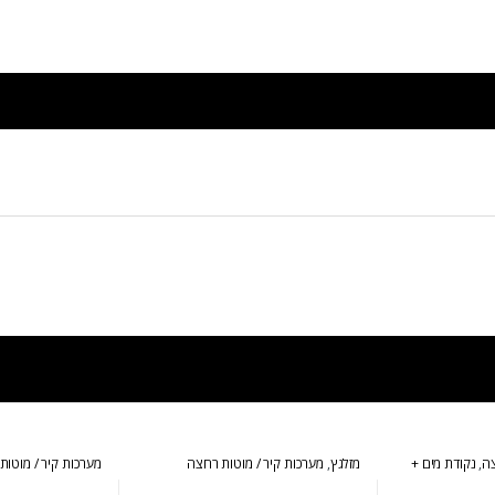
צה
,
נקודת מים +
מזלגץ
,
מערכות קיר / מוטות רחצה
מערכות קיר / מוטות
מרובע + עגול