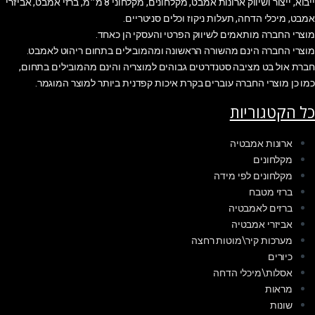
ייבוא, ייצור ושיווק ארונות אמבט, מקלחונים, מקלחוני 8 מ״מ, ברזי אמבט, אביזרי
אמבט, מיכלי הדחה, תעלות ניקוז וכלים סניטריים.
מוצרי החברה מותאמים לשיווק הפרטי והעסקי הן כאחד.
מוצרי החברה הינם מהשורה הראשונה ומהמובילים בתחום ריהוט לאמבט.
חברת אול בט מציבה סטנדרטים גבוהים למוצריה והינם מהמובילים בתחום,
כמו כן מוצרי החברה עוברים בקרת איכות קפדנית ביותר למוצר המוגמר.
כל הקטגוריות
ארונות אמבטיה
מקלחונים
מקלחונים לפי מידה
ברזי מטבח
ברזים לאמבטיה
אביזרי אמבטיה
מערכות קיר\מוטות רחצה
כיורים
אסלות\מיכלי הדחה
מראות
שונות