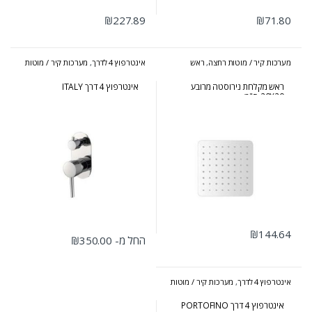
₪
227.89
₪
71.80
מערכות קיר / מוטות רחצה
,
ראש
אינטרפוץ 4 לדרך
,
מערכות קיר / מוטות
מקלחת מרובע + עגול
רחצה
ראש מקלחת נירוסטה מרובע
אינטרפוץ 4 דרך ITALY
20X20 ס"מ
₪
144.64
החל מ-
350.00
₪
למוצר זה יש מספר סוגים. ניתן לבחור 
אינטרפוץ 4 לדרך
,
מערכות קיר / מוטות
רחצה
,
סט אינטרפוץ
אינטרפוץ 4 דרך PORTOFINO