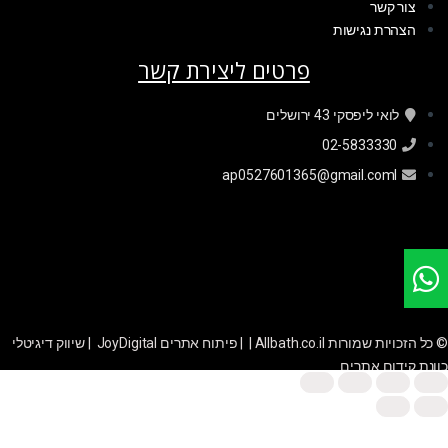
צור קשר
הצהרת נגישות
פרטים ליצירת קשר
לואי ליפסקי 43 ירושלים
02-5833330
ap0527601365@gmail.coml
© כל הזכויות שמורות Allbath.co.il | |
פיתוח אתרים JoyDigital
|
שיווק דיגיטלי
כוונת קידום אתרים