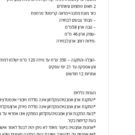
2 תאים פתוחים ומיוחדים
כיור מונח מתנה+מראה קריסטל מרחפת
– מבחר צבעים לבחירה
– גובה ארון 58ס"מ
-עומק ארון 46 ס"מ
-מידות רוחב ארון לבחירה
-הובלה והתקנה – 350 ש"ח עד מידה 120 ס"מ ישלמו למתקין.
זמן אספקה עד 21 ימי עסקים
אחריות 12 חודשים
הערות כלליות:
*התקנת ארון אמבטיה/מקלחון אינה כוללת חיבורי אינסטלציה
*התקנת ארון אמבטיה/מקלחון אינה כוללת פירוק ארון/מקלחון
*בעת התקנת ארון אמבטיה/מקלחון המתקין אינו אחראי על נ
בעת קדיחות בקיר.
*ארונות אמבטיה בייצור מיוחד לא ניתן יהיה לבטל לאחר אישו
*אין אחריות על נזק/שבר שייגרם בעת התקנה חיצונית שלא 