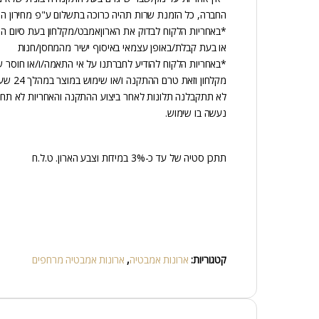
החברה, כל הזמנת שרות תהיה כרוכה בתשלום ע"פ מחירון ה
*באחריות הלקוח לבדוק את הארוןאמבט/מקלחון בעת סיום הת
או בעת קבלת/באופן עצמאי באיסוף ישיר מהמחסן/חנות
*באחריות הלקוח להודיע לחברתנו על אי התאמה/ו/או חוסר 
מקלחון וזאת טרם ההתקנה ו/או שימוש במוצר במהלך 24 שעות מיום קבלת המוצר,
לא תתקבלנה תלונות לאחר ביצוע ההתקנה והאחריות לא תחל
נעשה בו שימוש.
תתכן סטיה של עד כ-3% במידות וצבע הארון. ט.ל.ח
קטגוריות:
ארונות אמבטיה
,
ארונות אמבטיה מרחפים