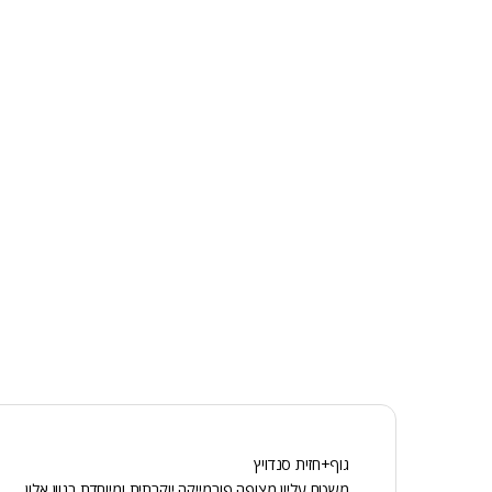
גוף+חזית סנדויץ
משטח עליון מצופה פורמייקה יוקרתית ומיוחדת בגוון אלון