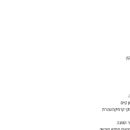
 קיים
זקי קרמיקה/צנרת
ר הזמנה
מטעם מתקין מורשה