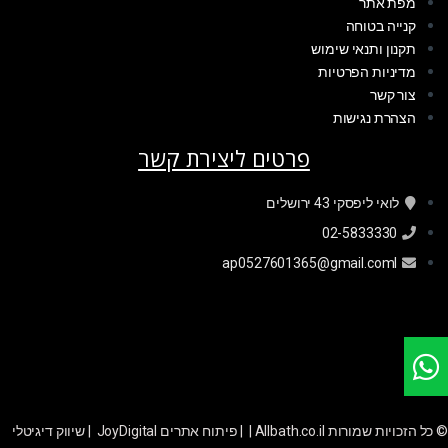
מפת אתר
קנייה בטוחה
תקנון ותנאי שימוש
מדיניות הפרטיות
צור קשר
הצהרת נגישות
פרטים ליצירת קשר
לואי ליפסקי 43 ירושלים
02-5833330
ap0527601365@gmail.coml
© כל הזכויות שמורות Allbath.co.il | |
פיתוח אתרים JoyDigital
|
שיווק דיגיטלי