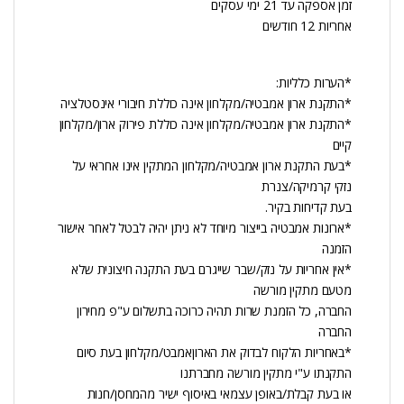
זמן אספקה עד 21 ימי עסקים
אחריות 12 חודשים
*הערות כלליות:
*התקנת ארון אמבטיה/מקלחון אינה כוללת חיבורי אינסטלציה
*התקנת ארון אמבטיה/מקלחון אינה כוללת פירוק ארון/מקלחון
קיים
*בעת התקנת ארון אמבטיה/מקלחון המתקין אינו אחראי על
נזקי קרמיקה/צנרת
בעת קדיחות בקיר.
*ארונות אמבטיה בייצור מיוחד לא ניתן יהיה לבטל לאחר אישור
הזמנה
*אין אחריות על נזק/שבר שייגרם בעת התקנה חיצונית שלא
מטעם מתקין מורשה
החברה, כל הזמנת שרות תהיה כרוכה בתשלום ע"פ מחירון
החברה
*באחריות הלקוח לבדוק את הארוןאמבט/מקלחון בעת סיום
התקנתו ע"י מתקין מורשה מחברתנו
או בעת קבלת/באופן עצמאי באיסוף ישיר מהמחסן/חנות