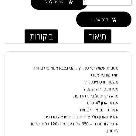
הוספה לסל
קנה עכשיו
תיאור
ביקורות
מסגרת עשויה עץ סנדויץ גושני בצבע אפוקסי לבחירה
חזית פורניר אגוז+
משטח חרס אינטגרלי
מגירות טריקה שקטה
מראה קריסטל בלגי מרחפת
-עומק ארון 47 ס"מ
-מידות רוחב ארון לבחירה
-מחיר הארון כולל ארון + כיור + מראה מרחפת
-הובלה והתקנה – 350 ש"ח עד מידה 120 ס"מ ישלמו
למתקין.