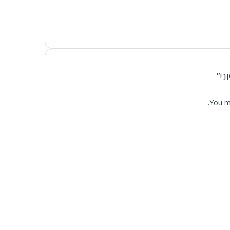
ני”
You m