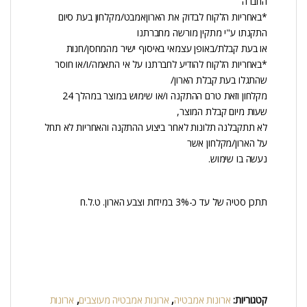
החברה
*באחריות הלקוח לבדוק את הארוןאמבט/מקלחון בעת סיום
התקנתו ע"י מתקין מורשה מחברתנו
או בעת קבלת/באופן עצמאי באיסוף ישיר מהמחסן/חנות
*באחריות הלקוח להודיע לחברתנו על אי התאמה/ו/או חוסר
שהתגלו בעת קבלת הארון/
מקלחון וזאת טרם ההתקנה ו/או שימוש במוצר במהלך 24
שעות מיום קבלת המוצר,
לא תתקבלנה תלונות לאחר ביצוע ההתקנה והאחריות לא תחל
על הארון/מקלחון אשר
נעשה בו שימוש.
תתכן סטיה של עד כ-3% במידות וצבע הארון. ט.ל.ח
קטגוריות:
ארונות אמבטיה
,
ארונות אמבטיה מעוצבים
,
ארונות