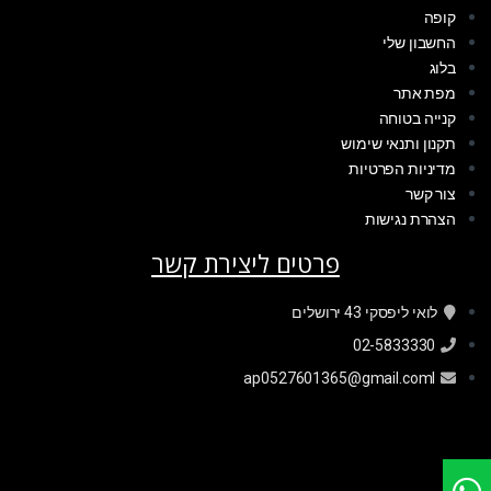
קופה
החשבון שלי
בלוג
מפת אתר
קנייה בטוחה
תקנון ותנאי שימוש
מדיניות הפרטיות
צור קשר
הצהרת נגישות
פרטים ליצירת קשר
לואי ליפסקי 43 ירושלים
02-5833330
ap0527601365@gmail.coml