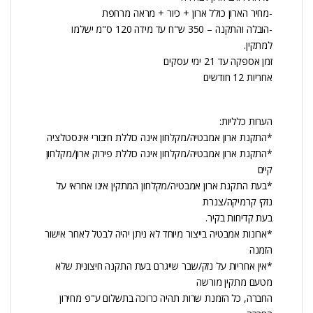
-מחיר הארון כולל ארון + כיור + מראה מרחפת
-הובלה והתקנה – 350 ש"ח עד מידה 120 ס"מ ישלמו
למתקין.
זמן אספקה עד 21 ימי עסקים
אחריות 12 חודשים
הערות כלליות:
*התקנת ארון אמבטיה/מקלחון אינה כוללת חיבורי אינסטלציה
*התקנת ארון אמבטיה/מקלחון אינה כוללת פירוק ארון/מקלחון
קיים
*בעת התקנת ארון אמבטיה/מקלחון המתקין אינו אחראי על
נזקי קרמיקה/צנרת
בעת קדיחות בקיר.
*ארונות אמבטיה בייצור מיוחד לא ניתן יהיה לבטל לאחר אישור
הזמנה
*אין אחריות על נזק/שבר שייגרם בעת התקנה חיצונית שלא
מטעם מתקין מורשה
החברה, כל הזמנת שרות תהיה כרוכה בתשלום ע"פ מחירון