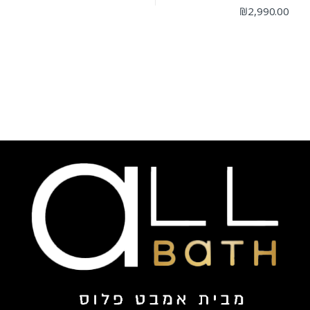
₪
2,990.00