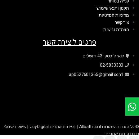
קנייה בטוחה
תקנון ותנאי שימוש
מדיניות הפרטיות
צור קשר
הצהרת נגישות
פרטים ליצירת קשר
לואי ליפסקי 43 ירושלים
02-5833330
ap0527601365@gmail.coml
© כל הזכויות שמורות Allbath.co.il | |
פיתוח אתרים JoyDigital
|
שיווק דיגיטלי
כוונת קידום אתרים