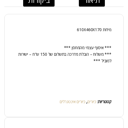
מידות 610X460X170
*** איסוף עצמי מהמחסן ***
*** משלוח – הובלת מדרכה בתשלום של 150 ש"ח – ישירות
למוביל ***
קטגוריות:
כיורים
,
כיורים אינטגרלים