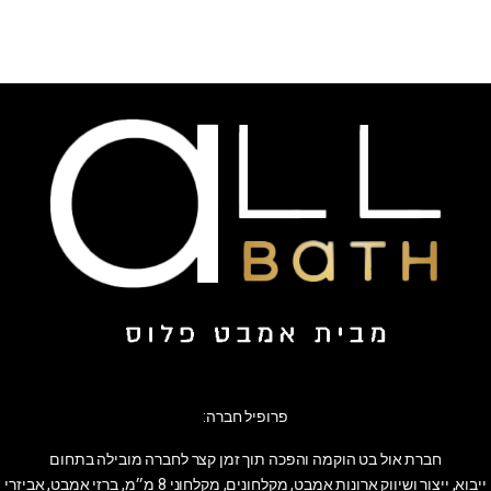
פרופיל חברה:
חברת אול בט הוקמה והפכה תוך זמן קצר לחברה מובילה בתחום
ייבוא, ייצור ושיווק ארונות אמבט, מקלחונים, מקלחוני 8 מ״מ, ברזי אמבט, אביזרי