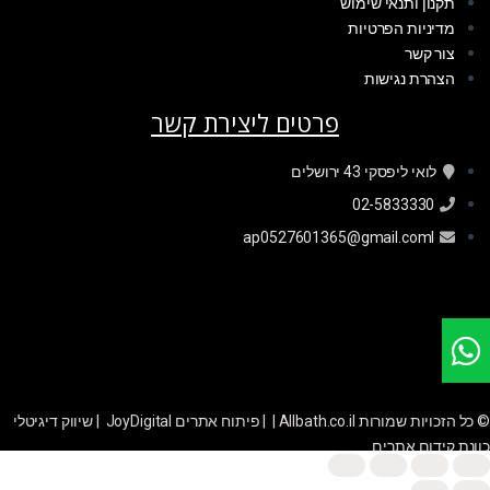
תקנון ותנאי שימוש
מדיניות הפרטיות
צור קשר
הצהרת נגישות
פרטים ליצירת קשר
לואי ליפסקי 43 ירושלים
02-5833330
ap0527601365@gmail.coml
© כל הזכויות שמורות Allbath.co.il | |
פיתוח אתרים JoyDigital
|
שיווק דיגיטלי
כוונת קידום אתרים