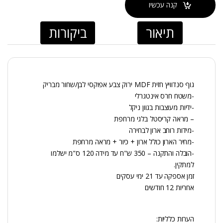
קנה עכשיו
תיאור
ביקורות
גוף סנדוויץ חזית MDF ירוק צבע אפוקסי לבן/שחור מבריק
-משטח חרס אינטגרלי
-ידיות מעוצבות בגוון ניקל
– מראה קריסטל בלגי מרחפת
-מידות רוחב ארון לבחירה
-מחיר הארון כולל ארון + כיור + מראה מרחפת
-הובלה והתקנה – 350 ש"ח עד מידה 120 ס"מ ישלמו
למתקין.
זמן אספקה עד 21 ימי עסקים
אחריות 12 חודשים
הערות כלליות: