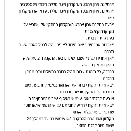
*התקנת ארון אמבטיה/מקלחון אינה כוללת חיבורי אינסטלציה
*התקנת ארון אמבטיה/מקלחון אינה כוללת פירוק ארון/מקלחון
קיים
*בעת התקנת ארון אמבטיה/מקלחון המתקין אינו אחראי על
נזקי קרמיקה/צנרת
בעת קדיחות בקיר.
*ארונות אמבטיה בייצור מיוחד לא ניתן יהיה לבטל לאחר אישור
הזמנה
*אין אחריות על נזק/שבר שייגרם בעת התקנה חיצונית שלא
מטעם מתקין מורשה
החברה, כל הזמנת שרות תהיה כרוכה בתשלום ע"פ מחירון
החברה
*באחריות הלקוח לבדוק את הארוןאמבט/מקלחון בעת סיום
התקנתו ע"י מתקין מורשה מחברתנו
או בעת קבלת/באופן עצמאי באיסוף ישיר מהמחסן/חנות
*באחריות הלקוח להודיע לחברתנו על אי התאמה/ו/או חוסר
שהתגלו בעת קבלת הארון/
מקלחון וזאת טרם ההתקנה ו/או שימוש במוצר במהלך 24
שעות מיום קבלת המוצר,