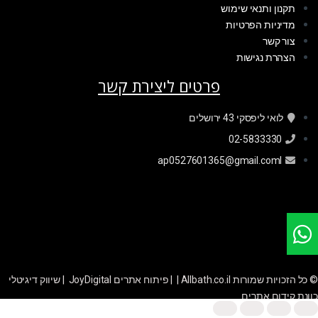
תקנון ותנאי שימוש
מדיניות הפרטיות
צור קשר
הצהרת נגישות
פרטים ליצירת קשר
לואי ליפסקי 43 ירושלים
02-5833330
ap0527601365@gmail.coml
© כל הזכויות שמורות Allbath.co.il | |
פיתוח אתרים JoyDigital
|
שיווק דיגיטלי
כוונת קידום אתרים