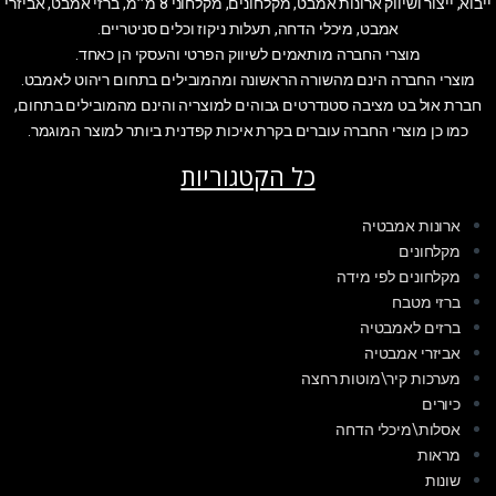
ייבוא, ייצור ושיווק ארונות אמבט, מקלחונים, מקלחוני 8 מ״מ, ברזי אמבט, אביזרי
אמבט, מיכלי הדחה, תעלות ניקוז וכלים סניטריים.
מוצרי החברה מותאמים לשיווק הפרטי והעסקי הן כאחד.
מוצרי החברה הינם מהשורה הראשונה ומהמובילים בתחום ריהוט לאמבט.
חברת אול בט מציבה סטנדרטים גבוהים למוצריה והינם מהמובילים בתחום,
כמו כן מוצרי החברה עוברים בקרת איכות קפדנית ביותר למוצר המוגמר.
כל הקטגוריות
ארונות אמבטיה
מקלחונים
מקלחונים לפי מידה
ברזי מטבח
ברזים לאמבטיה
אביזרי אמבטיה
מערכות קיר\מוטות רחצה
כיורים
אסלות\מיכלי הדחה
מראות
שונות