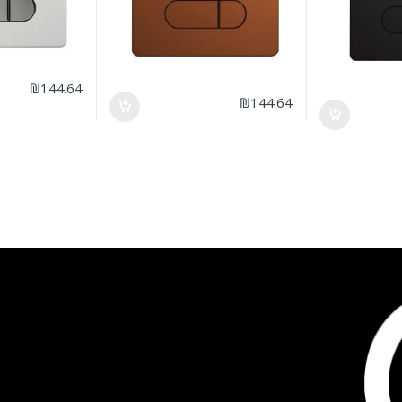
₪
144.64
₪
144.64