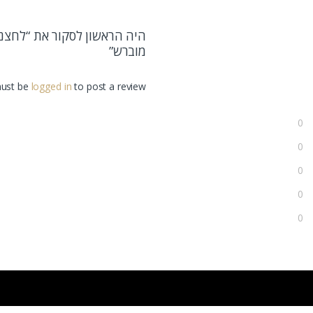
מוברש”
ust be
logged in
to post a review.
0
0
0
0
0