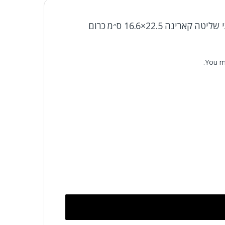
היה הראשון לסקור את “לחצני שליטה קארינה 22.5×16.6 ס״מ כרום
You m