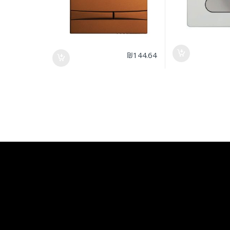
₪
144.64