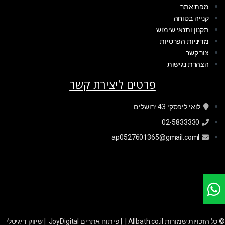
מפת אתר
קנייה בטוחה
תקנון ותנאי שימוש
מדיניות הפרטיות
צור קשר
הצהרת נגישות
פרטים ליצירת קשר
לואי ליפסקי 43 ירושלים
02-5833330
ap0527601365@gmail.coml
© כל הזכויות שמורות Allbath.co.il | |
פיתוח אתרים JoyDigital
|
שיווק דיגיטלי