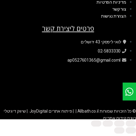
מדיניות הפרטיות
צור קשר
הצהרת נגישות
פרטים ליצירת קשר
לואי ליפסקי 43 ירושלים
02-5833330
ap0527601365@gmail.coml
© כל הזכויות שמורות Allbath.co.il | |
פיתוח אתרים JoyDigital
|
שיווק דיגיטלי
כוונת קידום אתרים