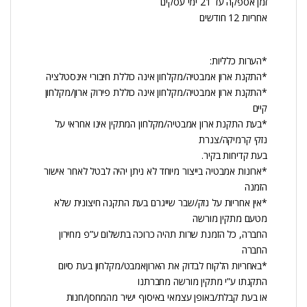
זמן אספקה עד 21 ימי עסקים
אחריות 12 חודשים
*הערות כלליות:
*התקנת ארון אמבטיה/מקלחון אינה כוללת חיבורי אינסטלציה
*התקנת ארון אמבטיה/מקלחון אינה כוללת פירוק ארון/מקלחון
קיים
*בעת התקנת ארון אמבטיה/מקלחון המתקין אינו אחראי על
נזקי קרמיקה/צנרת
בעת קדיחות בקיר.
*ארונות אמבטיה בייצור מיוחד לא ניתן יהיה לבטל לאחר אישור
הזמנה
*אין אחריות על נזק/שבר שייגרם בעת התקנה חיצונית שלא
מטעם מתקין מורשה
החברה, כל הזמנת שרות תהיה כרוכה בתשלום ע”פ מחירון
החברה
*באחריות הלקוח לבדוק את הארוןאמבט/מקלחון בעת סיום
התקנתו ע”י מתקין מורשה מחברתנו
או בעת קבלת/באופן עצמאי באיסוף ישיר מהמחסן/חנות