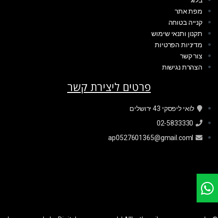
מפת אתר
קנייה בטוחה
תקנון ותנאי שימוש
מדיניות הפרטיות
צור קשר
הצהרת נגישות
פרטים ליצירת קשר
לואי ליפסקי 43 ירושלים
02-5833330
ap0527601365@gmail.coml