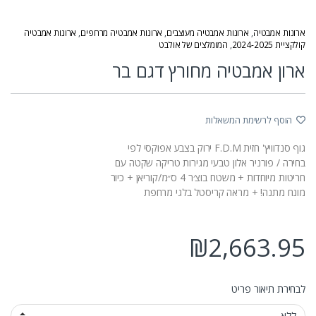
ארונות אמבטיה
,
ארונות אמבטיה מעוצבים
,
ארונות אמבטיה מרחפים
,
ארונות אמבטיה
קולקציית 2024-2025
,
המומלצים של אולבט
ארון אמבטיה מחורץ דגם בר
הוסף לרשימת המשאלות
גוף סנדוויץ' חזית F.D.M ירוק בצבע אפוקסי לפי
בחירה / פורניר אלון טבעי מגירות טריקה שקטה עם
חריטות מיוחדות + משטח בוצ׳ר 4 ס״מ/קוריאן + כיור
מונח מתנה! + מראה קריסטל בלגי מרחפת
₪
2,663.95
לבחירת תיאור פריט