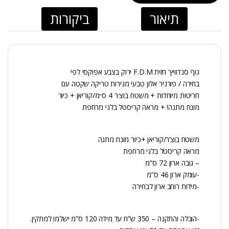
תיאור
ביקורות
גוף סנדוויץ' חזית F.D.M ירוק בצבע אפוקסי לפי
בחירה / פורניר אלון טבעי מגירות טריקה שקטה עם
חריטות מיוחדות + משטח בוצ׳ר 4 ס״מ/קוריאן + כיור
מונח מתנה! + מראה קריסטל בלגי מרחפת
משטח בוצ’ר/קוריאן +כיור מונח מתנה
מראה קריסטל בלגי מרחפת
– גובה ארון 72 ס”מ
-עומק ארון 46 ס”מ
-מידות רוחב ארון לבחירה
-הובלה והתקנה – 350 ש”ח עד מידה 120 ס”מ ישלמו למתקין.